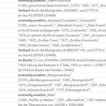
erstmalig erwähnt
„villam Buchowe“
(1300 „parochie ecclesie bochowe“, 1375 / 1450 / 1671 „Bo
Verkauf
durch die Markgrafen JOHANN I. und OTTO III.
an das KLOSTER LEHNIN
erstmalig erwähnt
„slauicam Crucewitz“/ „Kreuzwitz“
(1300 „minor Crucewitz“ / „Wendisch Kreutz“ / „Klein Kreutz
in Groß Kreutz aufgegangen, 1375 „Crutzewitz“, 1450 „Krutz
1479 „In seinem dorffe Grossen Crucewitz“, 1541 „Grossen k
1640 / 1652 „Großen Creuz“, 1671 „Großen Kreutzwitz“,
1690 „Großen Kreutz“, 1828 „Großenkreuz“)
Verkauf
durch die Markgrafen ALBRECHT VIII. und OTTO V.
an das KLOSTER LEHNIN,
im Besitz
(?) von JOHANN v. ROCHOW (erste Erwähnung der
1564 Teilung des Besitzes in 3 Teile, 1593 an Herrn v. STRE
ab 1604 im Besitz der Familie v. HAKE)
erstmalig erwähnt
„Margrevendorp“
(1370 „villa Marggrevendorp“, 1450 „Smargendorff“,
1473 „Smagreuendorff“, 1541 „Margrauendorff“, 1591 „Sch
1624 „Schmarchendorff“, 1775 „Schmargendorf“)
erstmalig erwähnt
„Malo“
(1280 „Huffen zu Malow“, 1287 „villa mahlow“, 1287 weite
bei der Übereignung von JACOB v. VORLAND