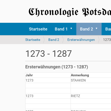
Startseite
Band 1
Band 2
Ba
S
Startseite
Band 2
Ersterwähnungen
1273
i
e
1273 - 1287
s
i
n
Ersterwähnungen (1273 - 1287)
d
h
Jahr
Anmerkung
i
1273
STAAKEN
e
r
1273
RIETZ