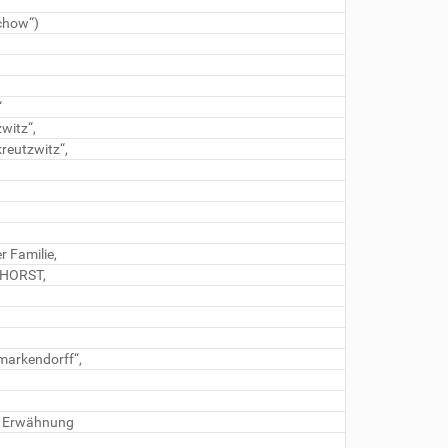
chow“)
“
witz“,
reutzwitz“,
 Familie,
ITHORST,
markendorff“,
re Erwähnung