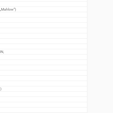
 „Mahlow”)
IN,
h)