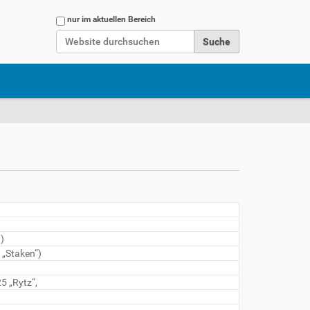
Website durchsuchen
nur im aktuellen Bereich
Erweiterte Suche…
)
 „Staken“)
5 „Rytz“,