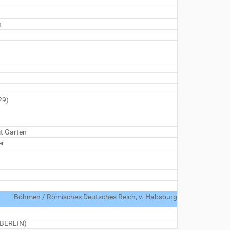
n
29)
it Garten
er
Böhmen / Römisches Deutsches Reich, v. Habsburg
 BERLIN)