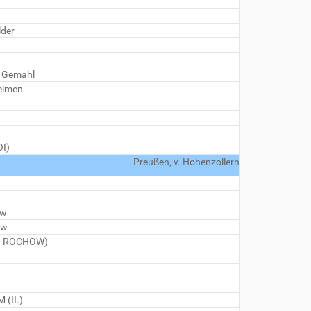
lder
 Gemahl
eimen
I)
Preußen, v. Hohenzollern
ow
ow
 v. ROCHOW)
 (II.)