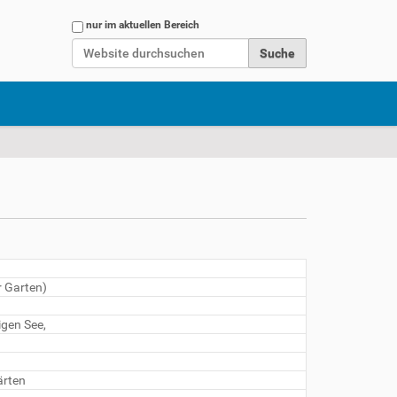
Website durchsuchen
nur im aktuellen Bereich
Erweiterte Suche…
r Garten)
gen See,
ärten