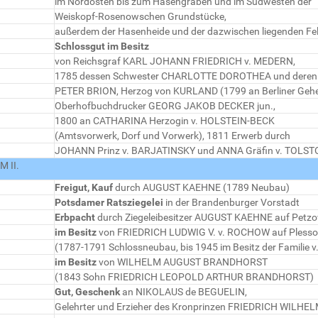
im Nordosten bis zum Hasengraben und im Südwesten der
Weiskopf-Rosenowschen Grundstücke,
außerdem der Hasenheide und der dazwischen liegenden Fe
Schlossgut im Besitz
von Reichsgraf KARL JOHANN FRIEDRICH v. MEDERN,
1785 dessen Schwester CHARLOTTE DOROTHEA und deren
PETER BRION, Herzog von KURLAND (1799 an Berliner Geh
Oberhofbuchdrucker GEORG JAKOB DECKER jun.,
1800 an CATHARINA Herzogin v. HOLSTEIN-BECK
(Amtsvorwerk, Dorf und Vorwerk), 1811 Erwerb durch
JOHANN Prinz v. BARJATINSKY und ANNA Gräfin v. TOLSTO
 II.
Freigut, Kauf
durch AUGUST KAEHNE (1789 Neubau)
Potsdamer Ratsziegelei
in der Brandenburger Vorstadt
Erbpacht
durch Ziegeleibesitzer AUGUST KAEHNE auf Petz
im Besitz
von FRIEDRICH LUDWIG V. v. ROCHOW auf Pless
(1787-1791 Schlossneubau, bis 1945 im Besitz der Familie
im Besitz
von WILHELM AUGUST BRANDHORST
(1843 Sohn FRIEDRICH LEOPOLD ARTHUR BRANDHORST)
Gut, Geschenk
an NIKOLAUS de BEGUELIN,
Gelehrter und Erzieher des Kronprinzen FRIEDRICH WILHELM