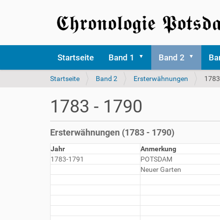
Startseite
Band 1
Band 2
Ba
S
Startseite
Band 2
Ersterwähnungen
1783
i
e
1783 - 1790
s
i
n
Ersterwähnungen (1783 - 1790)
d
h
Jahr
Anmerkung
i
1783-1791
POTSDAM
e
Neuer Garten
r