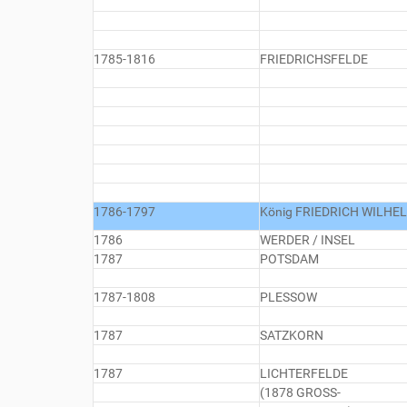
1785-1816
FRIEDRICHSFELDE
1786-1797
König FRIEDRICH WILHELM
1786
WERDER / INSEL
1787
POTSDAM
1787-1808
PLESSOW
1787
SATZKORN
1787
LICHTERFELDE
(1878 GROSS-