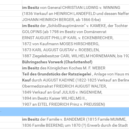
im Besitz
von General CHRISTIAN LUDWIG v. WINNING
(1836 Verkauf an HEINRICH LANDEFELD und dessen Neffe
JOHANN HEINRICH BERGER, ab 1866 Erbe)
im Besitz
der „Schloßhauptmännin“ v. KAMEKE, der Tochter
GOLOFINS (ab 1798 im Besitz von Domänenrat
ERNST AUGUST PHILLIP KARL v. ECKENBRECHER,
1872 von Kaufmann MOSES HIRSCHBERG,
1873 KARL AUGUST GUSTAV v. ROEBELEN,
1887 Ziegeleibesitzer CARL WILHELM HORNEMANN, bis 19
Bühringsches Vorwerk (Charlottenhof)
im Besitz
des Königlichen Koches M. F. WEBER
Teil des Grundstücks der Ratsziegelei
, Anlage von Haus m
Kauf
durch AUGUST KAEHNE (1822-1825 Verkauf an Berlin
Obermedizinalrat FRIEDRICH AUGUST WALTER,
1849 Verkauf an Graf JULIUS v. INGENHEIM,
1894 im Besitz Kaiser WILHELMS II.,
1907 an EITEL FRIEDRICH Prinz v. PREUSSEN)
.
im Besitz
der Familie v. BANDEMER (1815 Famile MUMME,
1836 Familie BEEREND, um 1870 (?) Erwerb durch die Stadt