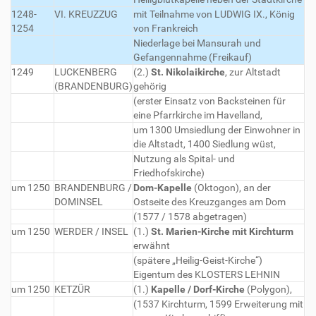
1248-
VI. KREUZZUG
mit Teilnahme von LUDWIG IX., König
1254
von Frankreich
Niederlage bei Mansurah und
Gefangennahme (Freikauf)
1249
LUCKENBERG
(2.)
St. Nikolaikirche
, zur Altstadt
(BRANDENBURG)
gehörig
(erster Einsatz von Backsteinen für
eine Pfarrkirche im Havelland,
um 1300 Umsiedlung der Einwohner in
die Altstadt, 1400 Siedlung wüst,
Nutzung als Spital- und
Friedhofskirche)
um 1250
BRANDENBURG /
Dom-Kapelle
(Oktogon), an der
DOMINSEL
Ostseite des Kreuzganges am Dom
(1577 / 1578 abgetragen)
um 1250
WERDER / INSEL
(1.)
St. Marien-Kirche mit Kirchturm
erwähnt
(spätere „Heilig-Geist-Kirche“)
Eigentum des KLOSTERS LEHNIN
um 1250
KETZÜR
(1.)
Kapelle / Dorf-Kirche
(Polygon),
(1537 Kirchturm, 1599 Erweiterung mit