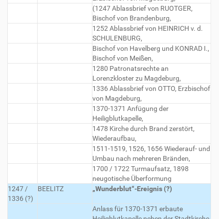
(1247 Ablassbrief von RUOTGER,
Bischof von Brandenburg,
1252 Ablassbrief von HEINRICH v. d.
SCHULENBURG,
Bischof von Havelberg und KONRAD I.,
Bischof von Meißen,
1280 Patronatsrechte an
Lorenzkloster zu Magdeburg,
1336 Ablassbrief von OTTO, Erzbischof
von Magdeburg,
1370-1371 Anfügung der
Heiligblutkapelle,
1478 Kirche durch Brand zerstört,
Wiederaufbau,
1511-1519, 1526, 1656 Wiederauf- und
Umbau nach mehreren Bränden,
1700 / 1722 Turmaufsatz, 1898
neugotische Überformung
1247 /
BEELITZ
„Wunderblut“-Ereignis (?)
1336 (?)
Anlass für 1370-1371 erbaute
Heiligblutkapelle neben der Stadtkirche