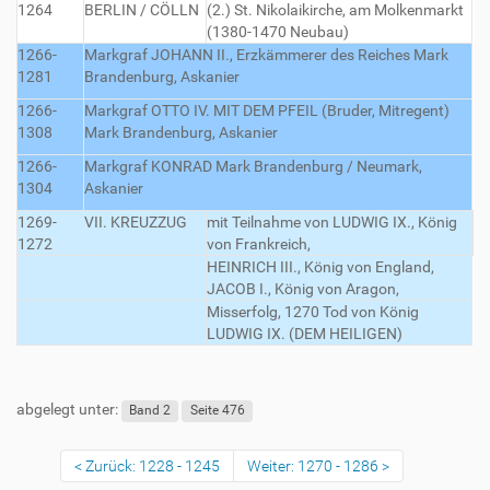
1264
BERLIN / CÖLLN
(2.) St. Nikolaikirche, am Molkenmarkt
(1380-1470 Neubau)
1266-
Markgraf JOHANN II., Erzkämmerer des Reiches
Mark
1281
Brandenburg, Askanier
1266-
Markgraf OTTO IV. MIT DEM PFEIL (Bruder, Mitregent)
1308
Mark Brandenburg, Askanier
1266-
Markgraf KONRAD
Mark Brandenburg / Neumark,
1304
Askanier
1269-
VII. KREUZZUG
mit Teilnahme von LUDWIG IX., König
1272
von Frankreich,
HEINRICH III., König von England,
JACOB I., König von Aragon,
Misserfolg, 1270 Tod von König
LUDWIG IX. (DEM HEILIGEN)
abgelegt unter:
Band 2
Seite 476
Zurück: 1228 - 1245
Weiter: 1270 - 1286