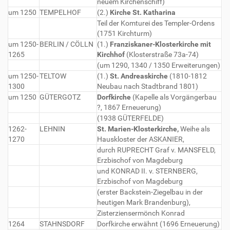
neuem Kirchenschiff)
um 1250
TEMPELHOF
(2.)
Kirche St. Katharina
Teil der Komturei des Templer-Ordens
(1751 Kirchturm)
um 1250-
BERLIN / CÖLLN
(1.)
Franziskaner-Klosterkirche mit
1265
Kirchhof
(Klosterstraße 73a-74)
(um 1290, 1340 / 1350 Erweiterungen)
um 1250-
TELTOW
(1.)
St. Andreaskirche
(1810-1812
1300
Neubau nach Stadtbrand 1801)
um 1250
GÜTERGOTZ
Dorfkirche
(Kapelle als Vorgängerbau
?, 1867 Erneuerung)
(1938 GÜTERFELDE)
1262-
LEHNIN
St. Marien-Klosterkirche,
Weihe als
1270
Hauskloster der ASKANIER,
durch RUPRECHT Graf v. MANSFELD,
Erzbischof von Magdeburg
und KONRAD II. v. STERNBERG,
Erzbischof von Magdeburg
(erster Backstein-Ziegelbau in der
heutigen Mark Brandenburg),
Zisterziensermönch Konrad
1264
STAHNSDORF
Dorfkirche erwähnt (1696 Erneuerung)