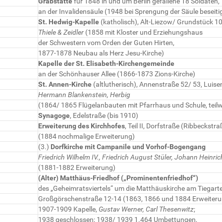
Grabstätte
für 1848 in und um Berlin gefallene 18 Soldaten,
an der Invalidensäule (1948 bei Sprengung der Säule beseiti
St. Hedwig-Kapelle
(katholisch), Alt-Liezow/ Grundstück 10
Thiele & Zeidler
(1858 mit Kloster und Erziehungshaus
der Schwestern vom Orden der Guten Hirten,
1877-1878 Neubau als Herz Jesu-Kirche)
Kapelle der St. Elisabeth-Kirchengemeinde
an der Schönhauser Allee (1866-1873 Zions-Kirche)
St. Annen-Kirche
(altlutherisch), Annenstraße 52/ 53, Luise
Hermann Blankenstein, Herbig
(1864/ 1865 Flügelanbauten mit Pfarrhaus und Schule, teilw
Synagoge
, Edelstraße (bis 1910)
Erweiterung des Kirchhofes
, Teil II, Dorfstraße (Ribbeckstra
(1884 nochmalige Erweiterung)
(3.)
Dorfkirche mit Campanile und Vorhof-Bogengang
Friedrich Wilhelm IV., Friedrich August Stüler, Johann Heinri
(1881-1882 Erweiterung)
(Alter) Matthäus-Friedhof („Prominentenfriedhof“)
des „Geheimratsviertels“ um die Matthäuskirche am Tiegart
Großgörschenstraße 12-14 (1863, 1866 und 1884 Erweiteru
1907-1909 Kapelle,
Gustav Werner, Carl Thesenwitz
;
1938 geschlossen; 1938/ 1939 1.464 Umbettungen,