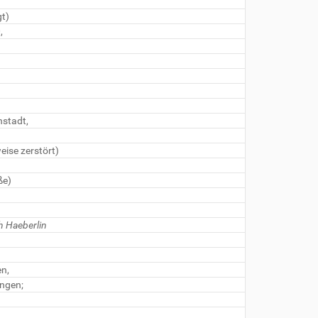
gt)
,
nstadt,
eise zerstört)
ße)
ch Haeberlin
en,
ngen;