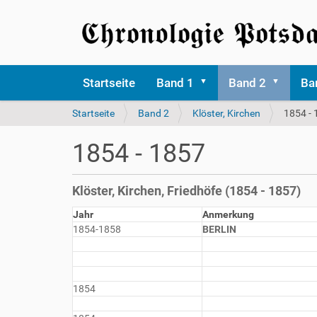
Startseite
Band 1
Band 2
Ba
S
Startseite
Band 2
Klöster, Kirchen
1854 -
i
e
1854 - 1857
s
i
n
Klöster, Kirchen, Friedhöfe (1854 - 1857)
d
h
Jahr
Anmerkung
i
1854-1858
BERLIN
e
r
1854