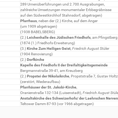
289 Urnenüberführungen und 2.700 Ausgrabungen,
zahlreiche Umsetzungen monumentaler Erbbegräbnisse
auf den Südwestkirchhof Stahnsdorf; abgetragen)
Pfarrhaus
, neben der (2.) Kirche, auf dem Anger
(um 1909 abgetragen)
(1938 BABELSBERG)
(2.)
Leichenhalle des Jüdischen Friedhofs
, am Pfingstberg
(1874 (1.) Friedhofs-Erweiterung)
(3.)
Kirche Zum Heiligen Geist
,
Friedrich August Stüler
(1904 Renovierung)
(2.)
Dorfkirche
Kapelle des Friedhofs II der Dreifaltigkeitsgemeinde
Bergmannstraße 39-41, am Kreuzberg
(2.)
Propstei der Nikolaikrche
, Propststraße 7,
Gustav Holt
(zerstört, Wiederaufbau)
Pfarrhäuser der St. Jakobi-Kirche
,
Oranienstraße 132-134 (Luisenstadt),
Friedrich August Stül
Anstaltskirche des Schweizerhofs/ der Laehrschen Nerven
Teltower Damm 87-93 (vor 1966 abgetragen)