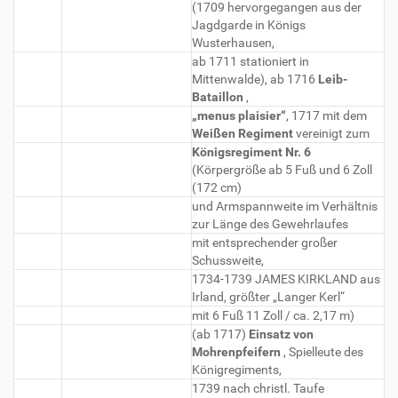
(1709 hervorgegangen aus der
Jagdgarde in Königs
Wusterhausen,
ab 1711 stationiert in
Mittenwalde), ab 1716
Leib-
Bataillon
,
„menus plaisier“
, 1717 mit dem
Weißen Regiment
vereinigt zum
Königsregiment Nr. 6
(Körpergröße ab 5 Fuß und 6 Zoll
(172 cm)
und Armspannweite im Verhältnis
zur Länge des Gewehrlaufes
mit entsprechender großer
Schussweite,
1734-1739 JAMES KIRKLAND aus
Irland, größter „Langer Kerl“
mit 6 Fuß 11 Zoll / ca. 2,17 m)
(ab 1717)
Einsatz von
Mohrenpfeifern
, Spielleute des
Königregiments,
1739 nach christl. Taufe