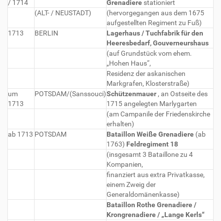
/ 1714
Grenadiere
stationiert
(ALT- / NEUSTADT)
(hervorgegangen aus dem 1675
aufgestellten Regiment zu Fuß)
1713
BERLIN
Lagerhaus / Tuchfabrik für den
Heeresbedarf, Gouverneurshaus
(auf Grundstück vom ehem.
„Hohen Haus“,
Residenz der askanischen
Markgrafen, Klosterstraße)
um
POTSDAM/(Sanssouci)
Schützenmauer
, an Ostseite des
1713
1715 angelegten Marlygarten
(am Campanile der Friedenskirche
erhalten)
ab 1713
POTSDAM
Bataillon Weiße Grenadiere
(ab
1763)
Feldregiment 18
(insgesamt 3 Bataillone zu 4
Kompanien,
finanziert aus extra Privatkasse,
einem Zweig der
Generaldomänenkasse)
Bataillon Rothe Grenadiere /
Krongrenadiere / „Lange Kerls“