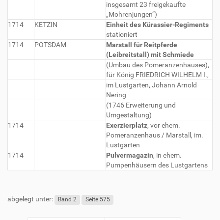
insgesamt 23 freigekaufte
„Mohrenjungen“)
1714
KETZIN
Einheit des Kürassier-Regiments
stationiert
1714
POTSDAM
Marstall für Reitpferde
(Leibreitstall) mit Schmiede
(Umbau des Pomeranzenhauses),
für König FRIEDRICH WILHELM I.,
im Lustgarten, Johann Arnold
Nering
(1746 Erweiterung und
Umgestaltung)
1714
Exerzierplatz
, vor ehem.
Pomeranzenhaus / Marstall, im.
Lustgarten
1714
Pulvermagazin
, in ehem.
Pumpenhäusern des Lustgartens
abgelegt unter:
Band 2
Seite 575