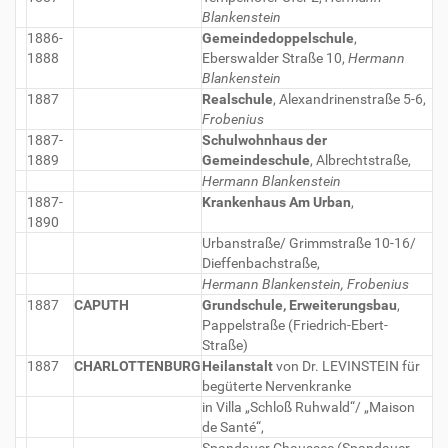
Blankenstein
1886-
Gemeindedoppelschule
,
1888
Eberswalder Straße 10,
Hermann
Blankenstein
1887
Realschule
, Alexandrinenstraße 5-6,
Frobenius
1887-
Schulwohnhaus der
1889
Gemeindeschule
, Albrechtstraße,
Hermann Blankenstein
1887-
Krankenhaus Am Urban
,
1890
Urbanstraße/ Grimmstraße 10-16/
Dieffenbachstraße,
Hermann Blankenstein, Frobenius
1887
CAPUTH
Grundschule, Erweiterungsbau
,
Pappelstraße (Friedrich-Ebert-
Straße)
1887
CHARLOTTENBURG
Heilanstalt
von Dr. LEVINSTEIN für
begüterte Nervenkranke
in Villa „Schloß Ruhwald“/ „Maison
de Santé“,