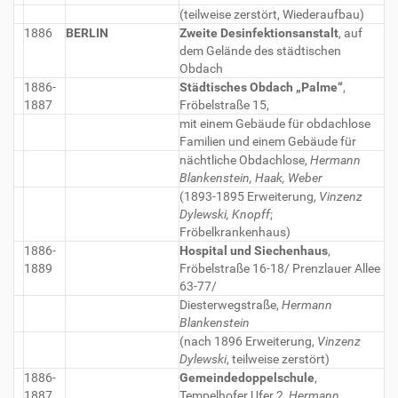
(teilweise zerstört, Wiederaufbau)
1886
BERLIN
Zweite Desinfektionsanstalt
, auf
dem Gelände des städtischen
Obdach
1886-
Städtisches Obdach „Palme“
,
1887
Fröbelstraße 15,
mit einem Gebäude für obdachlose
Familien und einem Gebäude für
nächtliche Obdachlose,
Hermann
Blankenstein, Haak, Weber
(1893-1895 Erweiterung,
Vinzenz
Dylewski, Knopff
;
Fröbelkrankenhaus)
1886-
Hospital und Siechenhaus
,
1889
Fröbelstraße 16-18/ Prenzlauer Allee
63-77/
Diesterwegstraße,
Hermann
Blankenstein
(nach 1896 Erweiterung,
Vinzenz
Dylewski
, teilweise zerstört)
1886-
Gemeindedoppelschule
,
1887
Tempelhofer Ufer 2,
Hermann