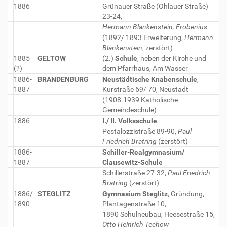
1886
Grünauer Straße (Ohlauer Straße)
23-24,
Hermann Blankenstein, Frobenius
(1892/ 1893 Erweiterung,
Hermann
Blankenstein
, zerstört)
1885
GELTOW
(2.)
Schule
, neben der Kirche und
(?)
dem Pfarrhaus, Am Wasser
1886-
BRANDENBURG
Neustädtische Knabenschule
,
1887
Kurstraße 69/ 70, Neustadt
(1908-1939 Katholische
Gemeindeschule)
1886
I./ II. Volksschule
Pestalozzistraße 89-90,
Paul
Friedrich Bratring
(zerstört)
1886-
Schiller-Realgymnasium/
1887
Clausewitz-Schule
Schillerstraße 27-32,
Paul Friedrich
Bratring
(zerstört)
1886/
STEGLITZ
Gymnasium Steglitz
, Gründung,
1890
Plantagenstraße 10,
1890 Schulneubau, Heesestraße 15,
Otto Heinrich Techow