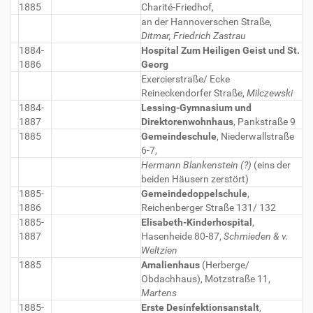
1885
Charité-Friedhof,
an der Hannoverschen Straße,
Ditmar, Friedrich Zastrau
1884-
Hospital Zum Heiligen Geist und St.
1886
Georg
Exercierstraße/ Ecke
Reineckendorfer Straße,
Milczewski
1884-
Lessing-Gymnasium und
1887
Direktorenwohnhaus
, Pankstraße 9
1885
Gemeindeschule
, Niederwallstraße
6-7,
Hermann Blankenstein (?)
(eins der
beiden Häusern zerstört)
1885-
Gemeindedoppelschule
,
1886
Reichenberger Straße 131/ 132
1885-
Elisabeth-Kinderhospital
,
1887
Hasenheide 80-87,
Schmieden & v.
Weltzien
1885
Amalienhaus
(Herberge/
Obdachhaus), Motzstraße 11,
Martens
1885-
Erste Desinfektionsanstalt
,