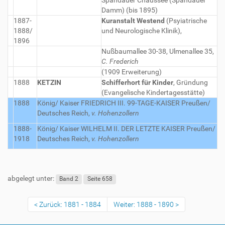
Spandauer Chaussee (Spandauer
Damm) (bis 1895)
1887-
Kuranstalt Westend
(Psyiatrische
1888/
und Neurologische Klinik),
1896
Nußbaumallee 30-38, Ulmenallee 35,
C. Frederich
(1909 Erweiterung)
1888
KETZIN
Schifferhort für Kinder
, Gründung
(Evangelische Kindertagesstätte)
1888
König/ Kaiser FRIEDRICH III. 99-TAGE-KAISER
Preußen/
Deutsches Reich,
v. Hohenzollern
1888-
König/ Kaiser WILHELM II. DER LETZTE KAISER
Preußen/
1918
Deutsches Reich,
v. Hohenzollern
abgelegt unter:
Band 2
Seite 658
Zurück: 1881 - 1884
Weiter: 1888 - 1890