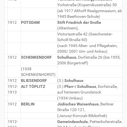
Yorkstraße (Kopernikusstraße) 30
(ab 1917 Althoff-Realgymnasium, ab
1945 Beethoven-Schule)
1912
POTSDAM
Stift Friedrich der Große
(Altenheim),
Victoriastraße 42 (Geschwister-
Scholl-Straße 60)
(nach 1945 Alten- und Pflegeheim,
2000/ 2001 Um- und Anbau)
1912
SCHENKENDORF
Schulhaus
, Dorfstraße 26 (bis 1955,
2006 Bürgertreff)
(1938
SCHENKENHORST)
1912
BLIESENDORF
(3.)
Schulhaus
1912-
ALT TÖPLITZ
(3.)
Pfarr-/ Schulhaus
, Dorfstraße,
1913
auf hinterem Grundstück
(1934 Umbau)
1912
BERLIN
Jüdisches Waisenhaus
, Berliner
Straße 120-121,
(Janusz-Korczak-Bibliothek)
1912-
Gemeindeschule
, Pettenkoferstraße