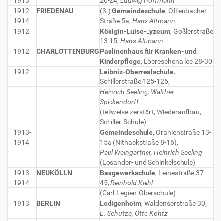
1913
20-24,
Ludwig Hoffmann
1912-
FRIEDENAU
(3.)
Gemeindeschule
, Offenbacher
1914
Straße 5a,
Hans Altmann
1912
Königin-Luise-Lyzeum
, Goßlerstraße
13-15,
Hans Altmann
1912
CHARLOTTENBURG
Paulinenhaus für Kranken- und
Kinderpflege
, Ebereschenallee 28-30
1912
Leibniz-Oberrealschule
,
Schillerstraße 125-126,
Heinrich Seeling, Walther
Spickendorff
(teilweise zerstört, Wiederaufbau,
Schiller-Schule)
1913-
Gemeindeschule
, Oranienstraße 13-
1914
15a (Nithackstraße 8-16),
Paul Weingärtner, Heinrich Seeling
(Eosander- und Schinkelschule)
1913-
NEUKÖLLN
Baugewerkschule
, Leinestraße 37-
1914
45,
Reinhold Kiehl
(Carl-Legien-Oberschule)
1913
BERLIN
Ledigenheim
, Waldenserstraße 30,
E. Schütze, Otto Kohtz