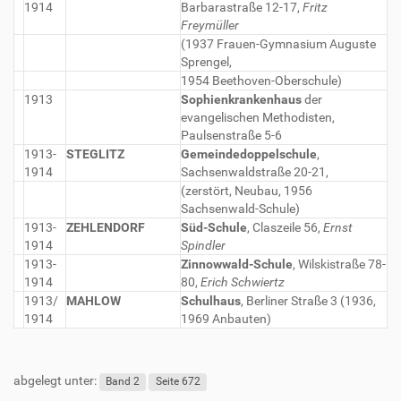
1914
Barbarastraße 12-17,
Fritz
Freymüller
(1937 Frauen-Gymnasium Auguste
Sprengel,
1954 Beethoven-Oberschule)
1913
Sophienkrankenhaus
der
evangelischen Methodisten,
Paulsenstraße 5-6
1913-
STEGLITZ
Gemeindedoppelschule
,
1914
Sachsenwaldstraße 20-21,
(zerstört, Neubau, 1956
Sachsenwald-Schule)
1913-
ZEHLENDORF
Süd-Schule
, Claszeile 56,
Ernst
1914
Spindler
1913-
Zinnowwald-Schule
, Wilskistraße 78-
1914
80,
Erich Schwiertz
1913/
MAHLOW
Schulhaus
, Berliner Straße 3 (1936,
1914
1969 Anbauten)
abgelegt unter:
Band 2
Seite 672