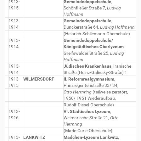
1913-
Gemeindedoppelschule
,
1915
Schönfließer Straße 7,
Ludwig
Hoffmann
1913-
Gemeindedoppelschule
,
1914
Dunckerstraße 64,
Ludwig Hoffmann
(Heinrich-Schliemann-Oberschule)
1913-
Gemeindedoppelschule/
1914
Königstädtisches Oberlyzeum
Greifswalder Straße 25,
Ludwig
Hoffmann
1913-
Jüdisches Krankenhaus
, Iranische
1914
Straße (Heinz-Galinsky-Straße) 1
1913-
WILMERSDORF
II. Reformrealgymnasium
,
1915
Prinzregentenstraße 33/ 34,
Otto Herrnring
(teilweise zerstört,
1950/ 1951 Wiederaufbau,
Rudolf-Diesel-Oberschule)
1913-
VI. Städtisches Lyzeum
,
1916
Weimarische Straße 21,
Otto
Herrnring
(Marie-Curie-Oberschule)
1913-
LANKWITZ
Mädchen-Lyzeum Lankwitz
,