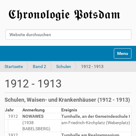
Website durchsuchen
Erweiterte Suche…
Toggle na
Startseite
Band 2
Schulen
1912 - 1913
1912 - 1913
Schulen, Waisen- und Krankenhäuser (1912 - 1913)
Jahr
Anmerkung
Ereignis
1912
NOWAWES
Turnhalle, an der Gemeindeschule I
(1938
am Friedrich-Kirchplatz (Weberplatz)
BABELSBERG)
1912
Turnhalle am Realgymnasium
,