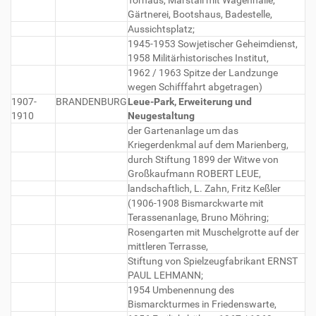
Torhaus, Marstall mit Wagenhalle,
Gärtnerei, Bootshaus, Badestelle,
Aussichtsplatz;
1945-1953 Sowjetischer Geheimdienst,
1958 Militärhistorisches Institut,
1962 / 1963 Spitze der Landzunge
wegen Schifffahrt abgetragen)
1907-
BRANDENBURG
Leue-Park, Erweiterung und
1910
Neugestaltung
der Gartenanlage um das
Kriegerdenkmal auf dem Marienberg,
durch Stiftung 1899 der Witwe von
Großkaufmann ROBERT LEUE,
landschaftlich, L. Zahn, Fritz Keßler
(1906-1908 Bismarckwarte mit
Terassenanlage, Bruno Möhring;
Rosengarten mit Muschelgrotte auf der
mittleren Terrasse,
Stiftung von Spielzeugfabrikant ERNST
PAUL LEHMANN;
1954 Umbenennung des
Bismarckturmes in Friedenswarte,