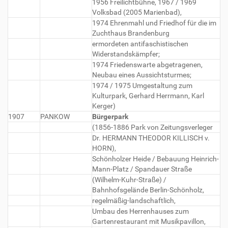
1956 Freilichtbühne, 1967 / 1969
Volksbad (2005 Marienbad),
1974 Ehrenmahl und Friedhof für die im
Zuchthaus Brandenburg
ermordeten antifaschistischen
Widerstandskämpfer;
1974 Friedenswarte abgetragenen,
Neubau eines Aussichtsturmes;
1974 / 1975 Umgestaltung zum
Kulturpark, Gerhard Herrmann, Karl
Kerger)
1907
PANKOW
Bürgerpark
(1856-1886 Park von Zeitungsverleger
Dr. HERMANN THEODOR KILLISCH v.
HORN),
Schönholzer Heide / Bebauung Heinrich-
Mann-Platz / Spandauer Straße
(Wilhelm-Kuhr-Straße) /
Bahnhofsgelände Berlin-Schönholz,
regelmäßig-landschaftlich,
Umbau des Herrenhauses zum
Gartenrestaurant mit Musikpavillon,