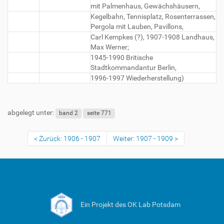
mit Palmenhaus, Gewächshäusern,
Kegelbahn, Tennisplatz, Rosenterrassen,
Pergola mit Lauben, Pavillons,
Carl Kempkes (?), 1907-1908 Landhaus,
Max Werner;
1945-1990 Britische
Stadtkommandantur Berlin,
1996-1997 Wiederherstellung)
abgelegt unter:
band 2
seite 771
Zurück: 1906 - 1907
Weiter: 1907 - 1909
Ein Projekt des OK Lab Potsdam