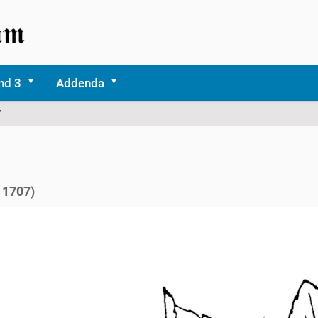
nd 3
Addenda
7
 1707)