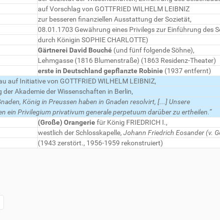
auf Vorschlag von GOTTFRIED WILHELM LEIBNIZ
zur besseren finanziellen Ausstattung der Sozietät,
08.01.1703 Gewährung eines Privilegs zur Einführung des 
durch Königin SOPHIE CHARLOTTE)
Gärtnerei David Bouché
(und fünf folgende Söhne),
Lehmgasse (1816 Blumenstraße) (1863 Residenz-Theater)
erste in Deutschland gepflanzte Robinie
(1937 entfernt)
u auf Initiative von GOTTFRIED WILHELM LEIBNIZ,
g der Akademie der Wissenschaften in Berlin,
Gnaden, König in Preussen haben in Gnaden resolvirt, [...] Unsere
n ein Privilegium privativum generale perpetuum darüber zu ertheilen.“
(Große) Orangerie
für König FRIEDRICH I.,
westlich der Schlosskapelle,
Johann Friedrich Eosander (v. G
(1943 zerstört., 1956-1959 rekonstruiert)