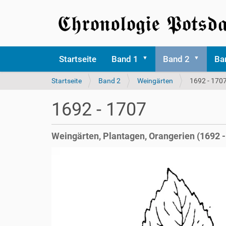
Startseite
Band 1
Band 2
Ba
S
Startseite
Band 2
Weingärten
1692 - 170
i
e
1692 - 1707
s
i
n
Weingärten, Plantagen, Orangerien (1692 -
d
h
i
e
r