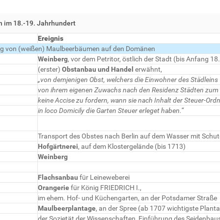
 im 18.-19. Jahrhundert
Ereignis
g von (weißen) Maulbeerbäumen auf den Domänen
Weinberg
, vor dem Petritor, östlich der Stadt (bis Anfang 18.
(erster)
Obstanbau und Handel
erwähnt,
„von demjenigen Obst, welchers die Einwohner des Städleins
von ihrem eigenen Zuwachs nach den Residenz Städten zum 
keine Accise zu fordern, wann sie nach Inhalt der Steuer-Or
in loco Domicily die Garten Steuer erleget haben.“
Transport des Obstes nach Berlin auf dem Wasser mit Schut
Hofgärtnerei
, auf dem Klostergelände (bis 1713)
Weinberg
Flachsanbau
für Leineweberei
Orangerie
für König FRIEDRICH I.,
im ehem. Hof- und Küchengarten, an der Potsdamer Straße
Maulbeerplantage
, an der Spree (ab 1707 wichtigste Plant
der Sozietät der Wissenschaften, Einführung des Seidenbau