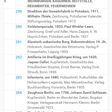
5
WEHRBURGEN, KASERNEN, REITSTÄLLE,
REGIMENTER, FEUERWEHREN
259
Direktion der Gewehrfabrik in Potsdam, 1911,
Wilhelm Thiele
, Zeichnung, Potsdamer Kalender,
Stiftungsverlag, Potsdam 1913
260
Soldatenparade, 1833,
Paul Winkler-Leers
,
Zeichnung, Greif und Adler, Hans Zappe, A. W.
Hayn’s Erben, Potsdam und Berlin 1937
261
Slawisch-askanische Burg, Rekonstruktion 19. Jh.
,
Holzstich, Geschichte des Rittertums, Verlag P.
Friesenhahn, Leipzig 1893
262
Artillerie im Dreißigjährigen Krieg, um 1630,
Jaques Callot
, Kupferstich, Geschichte des
Preußischen Staates, Ernst Berner, Verlag Emil
Strauß, Bonn 1896
263
Infanterie, um 1680
, Holzschnitt, Kulturbilder, die
Hohenzollern-Legende, Max Mauerbrecher, Verlag
Buchhandlung Vorwärts, Berlin 1905
264
Zeughaus Berlin, um 1706,
Johann David Schleuen
,
Kupferstich, Berlin im Wandel der Zeiten, Bogdan
Krieger, Verlagsanstalt Hermann Klemm, Berlin-
Grunewald 1923