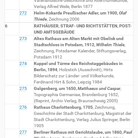
Vaterländische Geschichte und Alterthumskunde,
Verlag Alfred Weile, Berlin 1877
272
Helm-Kokarde Preußischer Adler, um 1900,
Olaf
Thiede
, Zeichnung 2006
6
RATHÄUSER, STRAF- UND RICHTSTÄTTEN, POST-
UND AMTSGEBÄUDE
273
Altes Rathaus am Alten Markt mit Obelisk und
Stadtschloss in Potsdam, 1912,
Wilhelm Thiele
,
Zeichnung, Potsdamer Kalender, Stiftungsverlag,
Potsdam 1912
274
Kuppel und Türme des Reichstaggebäudes in
Berlin, 1894
, Holzstich (Ausschnitt), Hirts
Bilderschatz zur Länder- und Völkerkunde,
Ferdinand Hirt & Sohn, Leipzig 1984
275
Galgenberg, um 1650,
Matthaeus und Caspar
,
Topographia Germaniae, Brandenburg 1652,
(Reprint, Archiv Verlag, Braunschweig 2005)
276
Rathaus Charlottenburg, 1705
, Zeichnung,
Geschichte der Stadt Charlottenburg, Magistrat der
Stadt Charlottenburg, Verlag Julius Springer, Berlin
1905
277
Berliner Rathaus mit Gerichtslaube, um 1860,
Paul