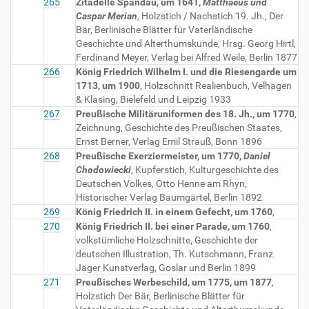
265
Zitadelle Spandau, um 1641,
Matthaeus und
Caspar Merian
, Holzstich / Nachstich 19. Jh., Der
Bär, Berlinische Blätter für Vaterländische
Geschichte und Alterthumskunde, Hrsg. Georg Hirtl,
Ferdinand Meyer, Verlag bei Alfred Weile, Berlin 1877
266
König Friedrich Wilhelm I. und die Riesengarde um
1713, um 1900
, Holzschnitt Realienbuch, Velhagen
& Klasing, Bielefeld und Leipzig 1933
267
Preußische Militäruniformen des 18. Jh., um 1770
,
Zeichnung, Geschichte des Preußischen Staates,
Ernst Berner, Verlag Emil Strauß, Bonn 1896
268
Preußische Exerziermeister, um 1770,
Daniel
Chodowiecki
, Kupferstich, Kulturgeschichte des
Deutschen Volkes, Otto Henne am Rhyn,
Historischer Verlag Baumgärtel, Berlin 1892
269
König Friedrich II. in einem Gefecht, um 1760
,
270
König Friedrich II. bei einer Parade, um 1760
,
volkstümliche Holzschnitte, Geschichte der
deutschen Illustration, Th. Kutschmann, Franz
Jäger Kunstverlag, Goslar und Berlin 1899
271
Preußisches Werbeschild, um 1775, um 1877
,
Holzstich Der Bär, Berlinische Blätter für