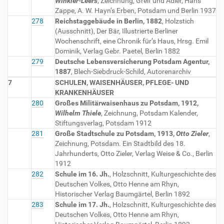
Winkler-Leers
, Zeichnung, Greif und Adler, Hans
Zappe, A. W. Hayn’s Erben, Potsdam und Berlin 1937
278
Reichstaggebäude in Berlin, 1882
, Holzstich
(Ausschnitt), Der Bär, Illustrierte Berliner
Wochenschrift, eine Chronik für’s Haus, Hrsg. Emil
Dominik, Verlag Gebr. Paetel, Berlin 1882
279
Deutsche Lebensversicherung Potsdam Agentur,
1887
, Blech-Siebdruck-Schild, Autorenarchiv
7
SCHULEN, WAISENHÄUSER, PFLEGE- UND
KRANKENHÄUSER
280
Großes Militärwaisenhaus zu Potsdam, 1912,
Wilhelm Thiele
, Zeichnung, Potsdam Kalender,
Stiftungsverlag, Potsdam 1912
281
Große Stadtschule zu Potsdam, 1913,
Otto Zieler
,
Zeichnung, Potsdam. Ein Stadtbild des 18.
Jahrhunderts, Otto Zieler, Verlag Weise & Co., Berlin
1912
282
Schule im 16. Jh.
, Holzschnitt, Kulturgeschichte des
Deutschen Volkes, Otto Henne am Rhyn,
Historischer Verlag Baumgärtel, Berlin 1892
283
Schule im 17. Jh.
, Holzschnitt, Kulturgeschichte des
Deutschen Volkes, Otto Henne am Rhyn,